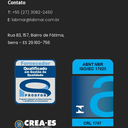
Contato
T:
+55 (27) 3082-2450
E:
labmar@labmar.com.br
Rua B3, 157, Bairro de Fátima,
Serra – ES 29.160-756