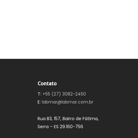
Contato
T:
+55 (27) 3082-2450
E:
labmar@labmar.com.br
Rua B3, 157, Bairro de Fátima,
Serra – ES 29.160-756