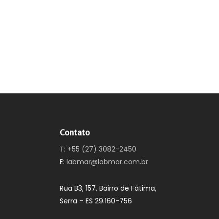
Contato
T:
+55 (27) 3082-2450
E:
labmar@labmar.com.br
Rua B3, 157, Bairro de Fátima,
Serra – ES 29.160-756