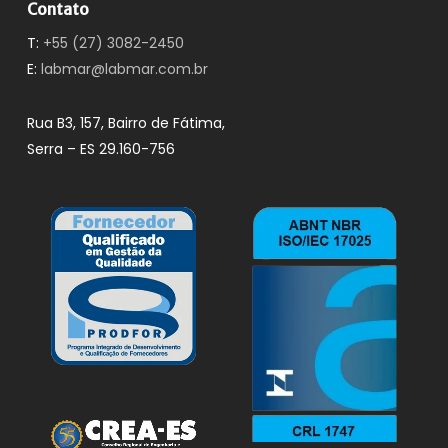
Contato
T:
+55 (27) 3082-2450
E:
labmar@labmar.com.br
Rua B3, 157, Bairro de Fátima,
Serra – ES 29.160-756