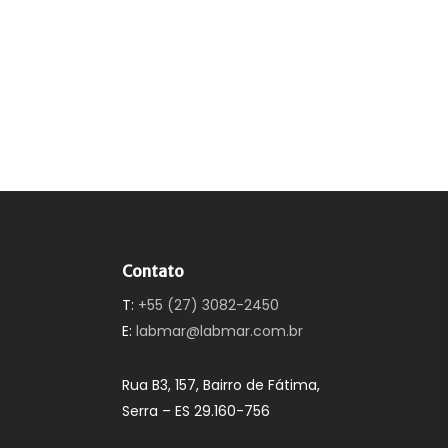
Contato
T:
+55 (27) 3082-2450
E:
labmar@labmar.com.br
Rua B3, 157, Bairro de Fátima,
Serra – ES 29.160-756